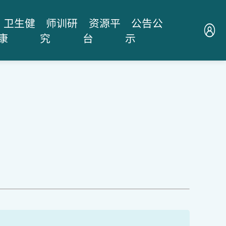
卫生健
师训研
资源平
公告公
康
究
台
示